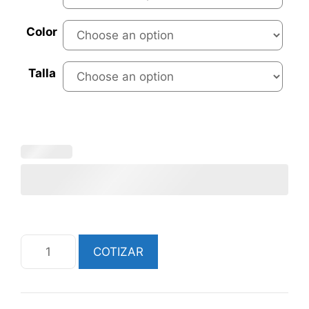
Color
Talla
Polera
COTIZAR
Corporativa
PCC678
quantity