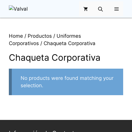
Saltar
MENÚ
al
contenido
Home
/
Productos
/
Uniformes
Corporativos
/ Chaqueta Corporativa
Chaqueta Corporativa
No products were found matching your
selection.