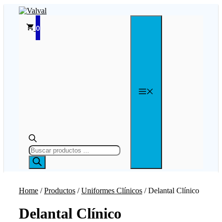
Saltar
al
contenido
0
MENÚ
BÚSQUEDA
DE
PRODUCTOS
Home
/
Productos
/
Uniformes Clínicos
/ Delantal Clínico
Delantal Clínico