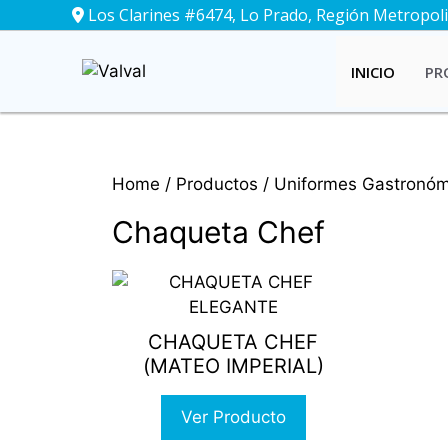
Saltar
Los Clarines #6474, Lo Prado, Región Metropolit
al
contenido
INICIO
PR
Home
/
Productos
/
Uniformes Gastronóm
Chaqueta Chef
This
product
has
CHAQUETA CHEF
multiple
(MATEO IMPERIAL)
variants.
The
Ver Producto
options