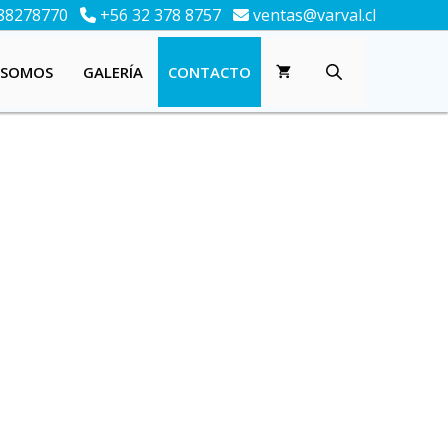
88278770
+56 32 378 8757
ventas@varval.cl
 SOMOS
GALERÍA
CONTACTO