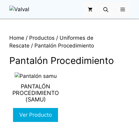
Saltar
MENÚ
al
contenido
Home
/
Productos
/
Uniformes de
Rescate
/ Pantalón Procedimiento
Pantalón Procedimiento
This
product
PANTALÓN
has
PROCEDIMIENTO
multiple
(SAMU)
variants.
The
Ver Producto
options
may
be