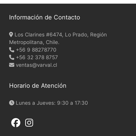
chosen
on
Información de Contacto
the
product
Los Clarines #6474, Lo Prado, Región
page
Metropolitana, Chile.
+56 9 88278770
+56 32 378 8757
ventas@varval.cl
Horario de Atención
Lunes a Jueves: 9:30 a 17:30