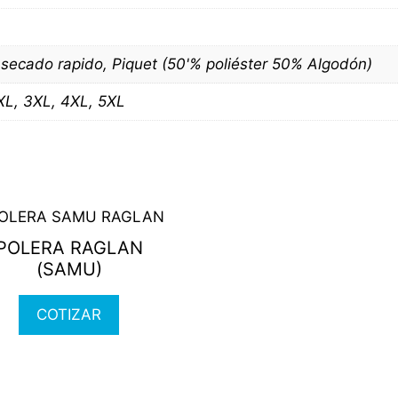
) secado rapido, Piquet (50'% poliéster 50% Algodón)
2XL, 3XL, 4XL, 5XL
ct
POLERA RAGLAN
(SAMU)
ple
nts.
COTIZAR
ns