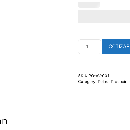
POLERA
COTIZAR
BI-
COLOR
(SAMU)
quantity
SKU:
PO-AV-001
Category:
Polera Procedimi
on