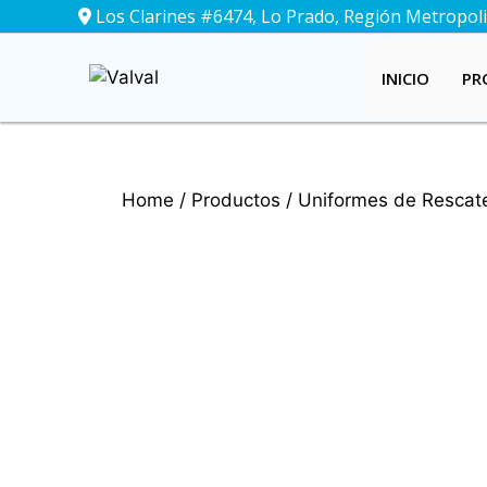
Saltar
Los Clarines #6474, Lo Prado, Región Metropolit
al
contenido
INICIO
PR
Home
/
Productos
/
Uniformes de Rescat