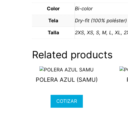
Color
Bi-color
Tela
Dry-fit (100% poléster
Talla
2XS, XS, S, M, L, XL, 
Related products
This
This
product
produ
POLERA AZUL (SAMU)
has
has
multiple
multi
variants.
varia
COTIZAR
The
The
options
optio
may
may
be
be