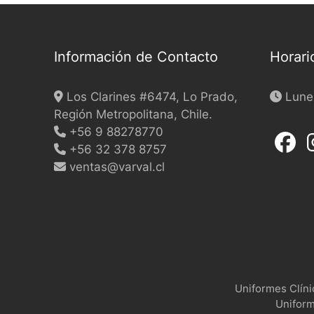
chosen
chos
on
on
the
the
Información de Contacto
Horari
product
produ
page
page
Los Clarines #6474, Lo Prado,
Lunes
Región Metropolitana, Chile.
+56 9 88278770
+56 32 378 8757
ventas@varval.cl
Uniformes Clín
Uniform