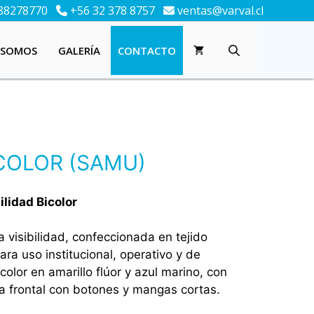
88278770
+56 32 378 8757
ventas@varval.cl
 SOMOS
GALERÍA
CONTACTO
COLOR (SAMU)
ilidad Bicolor
a visibilidad, confeccionada en tejido
ra uso institucional, operativo y de
olor en amarillo flúor y azul marino, con
ta frontal con botones y mangas cortas.