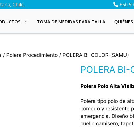
ana, Chile.
+56 9 
ODUCTOS
TOMA DE MEDIDAS PARA TALLA
QUIÉNES
e
/
Polera Procedimiento
/ POLERA BI-COLOR (SAMU)
POLERA BI-
Polera Polo Alta Visib
Polera tipo polo de alt
cómodo y resistente pa
emergencia. Diseño bic
cuello camisero, tape