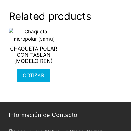
Related products
This
product
has
CHAQUETA POLAR
multiple
CON TASLAN
variants.
(MODELO REN)
The
options
COTIZAR
may
be
chosen
on
the
Información de Contacto
product
page