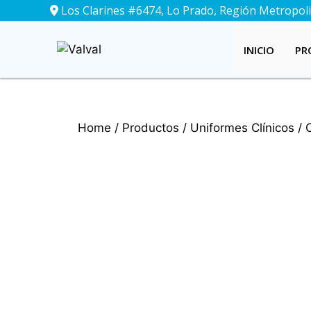
Saltar
Los Clarines #6474, Lo Prado, Región Metropolit
al
contenido
INICIO
PR
Home
/
Productos
/
Uniformes Clínicos
/