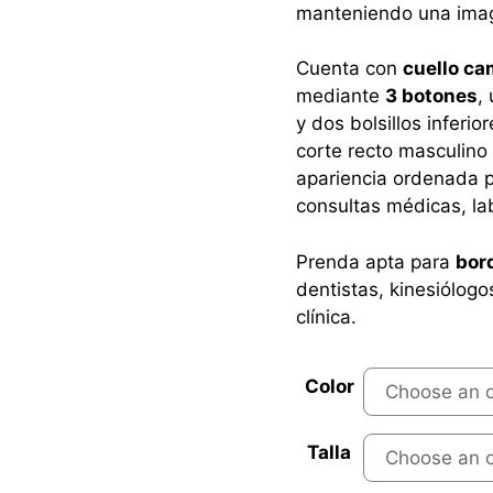
manteniendo una image
Cuenta con
cuello ca
mediante
3 botones
,
y dos bolsillos inferi
corte recto masculino
apariencia ordenada pa
consultas médicas, lab
Prenda apta para
bor
dentistas, kinesiólogo
clínica.
Color
Talla