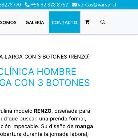
88278770
+56 32 378 8757
ventas@varval.cl
 SOMOS
GALERÍA
CONTACTO
A LARGA CON 3 BOTONES (RENZO)
CLÍNICA HOMBRE
GA CON 3 BOTONES
culina modelo
RENZO
, diseñada para
alud que buscan una prenda formal,
ción impecable. Su diseño de
manga
bertura durante la jornada laboral,