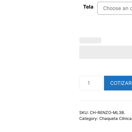
Tela
CHAQUETA
COTIZAR
CLÍNICA
HOMBRE
MANGA
LARGA
SKU:
CH-RENZO-ML3B.
CON
Category:
Chaqueta Clínica
3
BOTONES