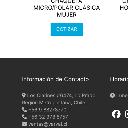
CHAQUETA
C
multiple
multi
MICRO/POLAR CLÁSICA
HO
variants.
varia
MUJER
The
The
options
optio
COTIZAR
may
may
be
be
chosen
chos
on
on
the
the
product
produ
page
page
Información de Contacto
Horari
Los Clarines #6474, Lo Prado,
Lunes
Región Metropolitana, Chile.
+56 9 88278770
+56 32 378 8757
ventas@varval.cl