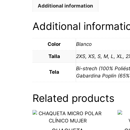
Additional information
Additional informati
Color
Blanco
Talla
2XS, XS, S, M, L, XL, 
Bi-strech (100% Poliés
Tela
Gabardina Poplin (65% 
Related products
This
This
product
produ
has
has