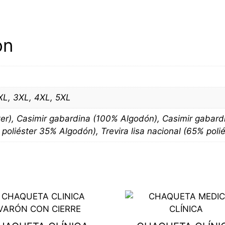
(RENZO)
quantity
on
2XL, 3XL, 4XL, 5XL
ter), Casimir gabardina (100% Algodón), Casimir gabard
poliéster 35% Algodón), Trevira lisa nacional (65% poli
This
ct
product
has