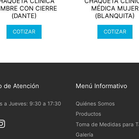
HAQUETA CLÍNICA
CHAQUETA CLÍNI
ple
multiple
MBRE CON CIERRE
MÉDICA MUJER
nts.
variants.
(DANTE)
(BLANQUITA)
The
ns
options
COTIZAR
COTIZAR
may
be
en
chosen
on
the
ct
product
page
o de Atención
Menú Informativo
 a Jueves: 9:30 a 17:30
Quiénes Somos
Productos
Toma de Medidas para Ta
Galería